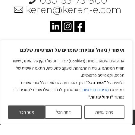
050-55-75-900
keren@keren-e.com
אישור / ניהול עוגיות: שומרים על הפרטיות שלכם
מדיניות הפרטיות
אנו עושים שימוש בעוגיות (Cookies) לצורך תפעול תקין של האתר, שיפור
חוויית המשתמש, ניתוח התנהגות ומעקב סטטיסטי, התאמה אישית של
תכנים, וקמפיינים פרסומיים.
קרן אלבוים © 2025
בלחיצה על
"אשר הכל"
הינך מסכים/ה לשימוש בכלל סוגי העוגיות
כמפורט ב
מדיניות הפרטיות
. באפשרותך לבחור באילו עוגיות להסכים דרך
עיצוב ובניית אתרים -
כפתור
"ניהול עוגיות"
.
ניהול עוגיות
דחה הכל
אשר הכל